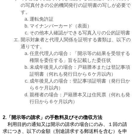
の写真付きの公的機関発行の証明書の写しが必要で
す。
運転免許証
マイナンバーカード（表面）
その他本人確認ができる写真入りの公的証明書
開示対象者と代理人関係を証明する書類は、以下の
通りです。
任意代理人の場合：「開示等の結果を受領する
権限を委任する」旨を記載した委任状
未成年後見人の場合：戸籍謄本または登記事項
証明書（何れも発行日から６ケ月以内）
成年後見人の場合：登記事項証明書（発行日か
ら６ケ月以内）
親権者の場合：戸籍謄本又は住民票（何れも発
行日から６ケ月以内）
2.「開示等の請求」の手数料及びその徴収方法
利用目的の通知又は開示の請求の場合にのみ、１回の請
求につき、以下の金額（別途請求する郵送料を含む）を申