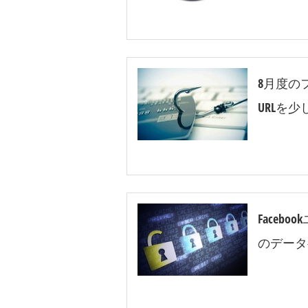
8月度の
URLを
Faceb
のデータ