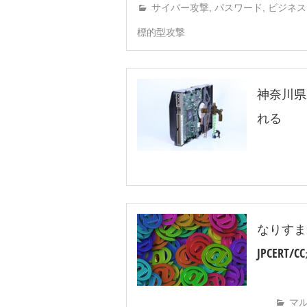
サイバー攻撃
,
パスワード
,
ビジネス
標的型攻撃
神奈川県
れる
なりすま
JPCERT
マ