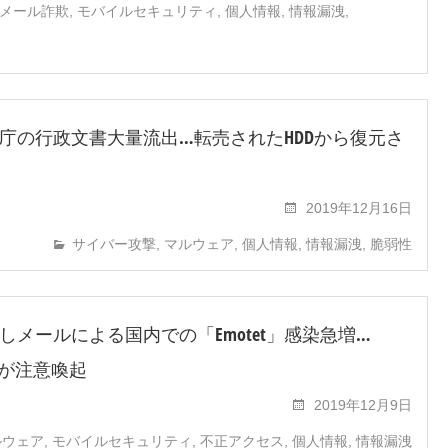
メール詐欺
,
モバイルセキュリティ
,
個人情報
,
情報漏洩
,
庁の行政文書大量流出…転売されたHDDから復元さ
2019年12月16日
サイバー攻撃
,
マルウェア
,
個人情報
,
情報漏洩
,
脆弱性
しメールによる国内での「Emotet」感染急増…
/CCが注意喚起
2019年12月9日
ルウェア
,
モバイルセキュリティ
,
不正アクセス
,
個人情報
,
情報漏洩