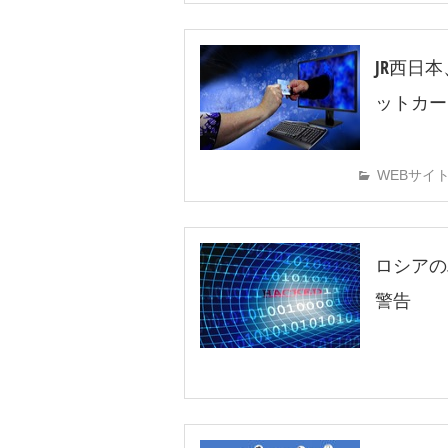
JR西日
ットカー
WEBサイ
ロシアの
警告