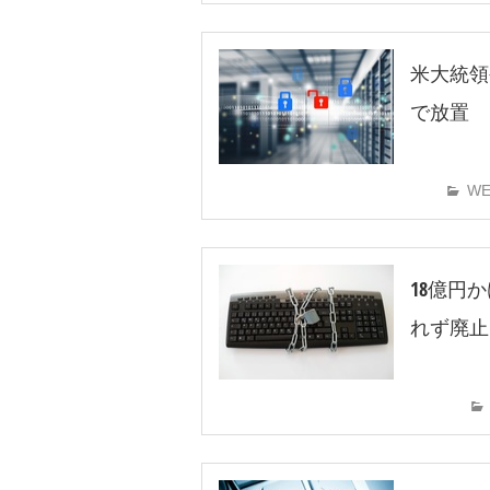
米大統領
で放置
W
18億円
れず廃止