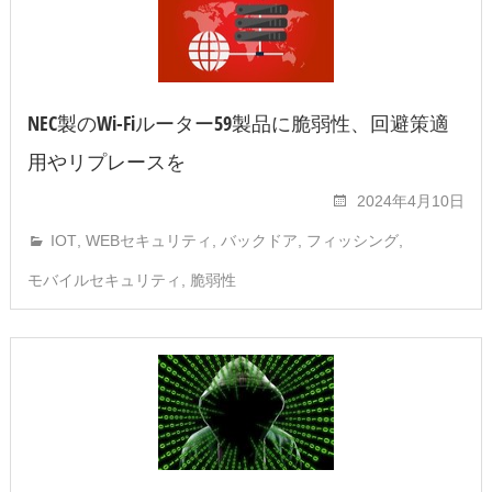
NEC製のWi-Fiルーター59製品に脆弱性、回避策適
用やリプレースを
2024年4月10日
IOT
,
WEBセキュリティ
,
バックドア
,
フィッシング
,
モバイルセキュリティ
,
脆弱性