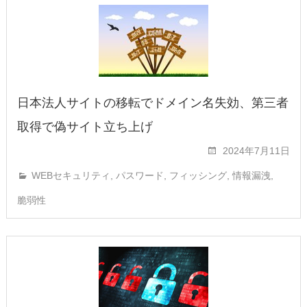
日本法人サイトの移転でドメイン名失効、第三者
取得で偽サイト立ち上げ
2024年7月11日
WEBセキュリティ
,
パスワード
,
フィッシング
,
情報漏洩
,
脆弱性