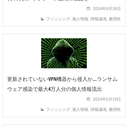
2024年6月26日
フィッシング
,
個人情報
,
情報漏洩
,
脆弱性
更新されていないVPN機器から侵入か…ランサム
ウェア感染で最大4万人分の個人情報流出
2024年6月19日
フィッシング
,
個人情報
,
情報漏洩
,
脆弱性