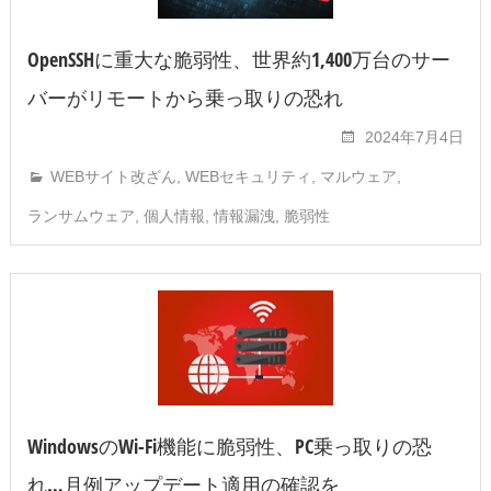
OpenSSHに重大な脆弱性、世界約1,400万台のサー
バーがリモートから乗っ取りの恐れ
2024年7月4日
WEBサイト改ざん
,
WEBセキュリティ
,
マルウェア
,
ランサムウェア
,
個人情報
,
情報漏洩
,
脆弱性
WindowsのWi-Fi機能に脆弱性、PC乗っ取りの恐
れ…月例アップデート適用の確認を