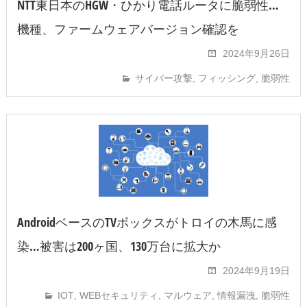
NTT東日本のHGW・ひかり電話ルータに脆弱性…
機種、ファームウェアバージョン確認を
2024年9月26日
サイバー攻撃
,
フィッシング
,
脆弱性
AndroidベースのTVボックスがトロイの木馬に感
染…被害は200ヶ国、130万台に拡大か
2024年9月19日
IOT
,
WEBセキュリティ
,
マルウェア
,
情報漏洩
,
脆弱性