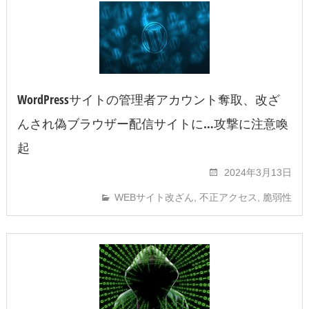
WordPressサイトの管理者アカウント奪取、改ざ
んされ偽ブラウザー配信サイトに…攻撃に注意喚
起
2024年3月13日
WEBサイト改ざん
,
不正アクセス
,
脆弱性