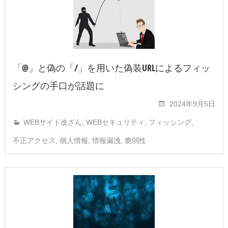
「@」と偽の「/」を用いた偽装URLによるフィッ
シングの手口が話題に
2024年9月5日
WEBサイト改ざん
,
WEBセキュリティ
,
フィッシング
,
不正アクセス
,
個人情報
,
情報漏洩
,
脆弱性