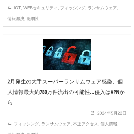
IOT
,
WEBセキュリティ
,
フィッシング
,
ランサムウェア
,
情報漏洩
,
脆弱性
2月発生の大手スーパーランサムウェア感染、個
人情報最大約780万件流出の可能性…侵入はVPNか
ら
2024年5月22日
フィッシング
,
ランサムウェア
,
不正アクセス
,
個人情報
,