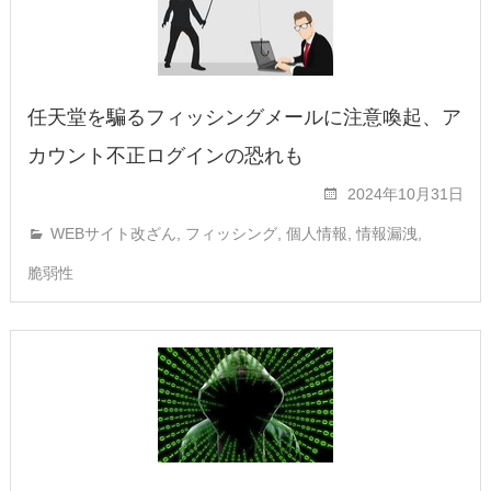
任天堂を騙るフィッシングメールに注意喚起、ア
カウント不正ログインの恐れも
2024年10月31日
WEBサイト改ざん
,
フィッシング
,
個人情報
,
情報漏洩
,
脆弱性