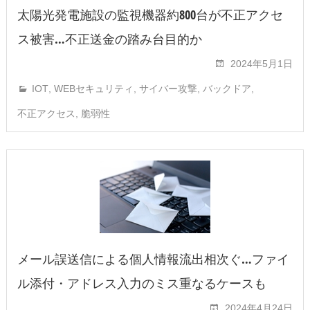
太陽光発電施設の監視機器約800台が不正アクセ
ス被害…不正送金の踏み台目的か
2024年5月1日
IOT
,
WEBセキュリティ
,
サイバー攻撃
,
バックドア
,
不正アクセス
,
脆弱性
メール誤送信による個人情報流出相次ぐ…ファイ
ル添付・アドレス入力のミス重なるケースも
2024年4月24日