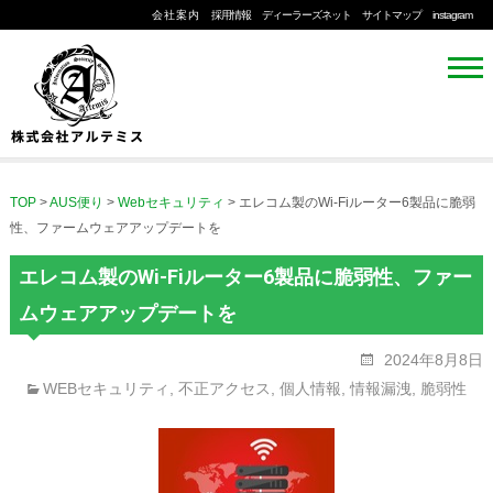
会社案内
採用情報
ディーラーズネット
サイトマップ
instagram
TOP
>
AUS便り
>
Webセキュリティ
>
エレコム製のWi-Fiルーター6製品に脆弱
性、ファームウェアアップデートを
エレコム製のWi-Fiルーター6製品に脆弱性、ファー
ムウェアアップデートを
2024年8月8日
WEBセキュリティ
,
不正アクセス
,
個人情報
,
情報漏洩
,
脆弱性