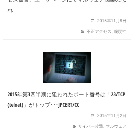
れ
2015年11月9日
不正アクセス
,
脆弱性
2015年第3四半期に狙われたポート番号は「23/TCP
(telnet)」がトップ･･･JPCERT/CC
2015年11月2日
サイバー攻撃
,
マルウェア