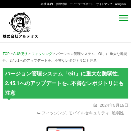
会社案内
採用情報
ディーラーズネット
サイトマップ
instagram
TOP
>
AUS便り
>
フィッシング
>
バージョン管理システム「Git」に重大な脆弱
性、2.45.1へのアップデートを…不審なレポジトリにも注意
バージョン管理システム「Git」に重大な脆弱性、
2.45.1へのアップデートを…不審なレポジトリにも
注意
2024年5月15日
フィッシング
,
モバイルセキュリティ
,
脆弱性