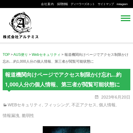
会社案内
採用情報
ディーラーズネット
サイトマップ
instagram
TOP
>
AUS便り
>
Webセキュリティ
>
報道機関向けページでアクセス制限かけ
忘れ…約1,000人分の個人情報、第三者が閲覧可能状態に
報道機関向けページでアクセス制限かけ忘れ…約
1,000人分の個人情報、第三者が閲覧可能状態に
2023年6月20日
WEBセキュリティ
,
フィッシング
,
不正アクセス
,
個人情報
,
情報漏洩
,
脆弱性