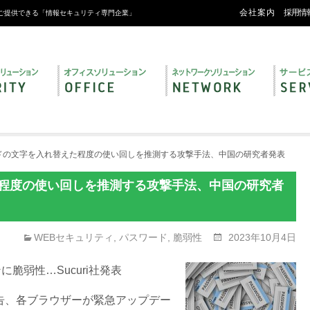
会社案内
採用情
ご提供できる「情報セキュリティ専門企業」
ドの文字を入れ替えた程度の使い回しを推測する攻撃手法、中国の研究者発表
程度の使い回しを推測する攻撃手法、中国の研究者
WEBセキュリティ
,
パスワード
,
脆弱性
2023年10月4日
ンに脆弱性…Sucuri社発表
告、各ブラウザーが緊急アップデー