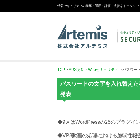
情報セキュリティの構築・運用・評価・改善をトータルで
TOP
>
AUS便り
>
Webセキュリティ
>
パスワー
パスワードの文字を入れ替えた
発表
◆9月はWordPressの25のプラグイ
◆VP8動画の処理における脆弱性報