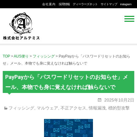
会社案内
採用情報
ディーラーズネット
サイトマップ
instagram
TOP
>
AUS便り
>
フィッシング
>
PayPayから「パスワードリセットのお知ら
せ」メール、本物でも身に覚えなければ触らないで
PayPayから「パスワードリセットのお知らせ」メ
ール、本物でも身に覚えなければ触らないで
2025年10月2日
フィッシング
,
マルウェア
,
不正アクセス
,
情報漏洩
,
標的型攻撃