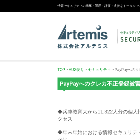
情報セキュリティの構築・運用・評価・改善をトータルで
TOP
>
AUS便り
>
セキュリティ
>
PayPayへ
PayPayへのクレカ不正登録被
◆兵庫教育大から11,322人分の個
クセス
◆年末年始における情報セキュリティ
かけ