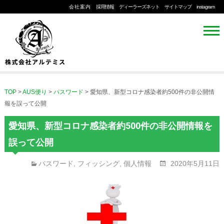
会社案内
採用情報
ディーラーズネット
サイトマップ
instagram
TOP
>
AUS便り
>
パスワード
>
愛知県、新型コロナ感染者約500件の非公開情
報を誤って公開
愛知県、新型コロナ感染者約500件の非公開情報を
誤って公開
パスワード
,
フィッシング
,
個人情報
2020年5月11日