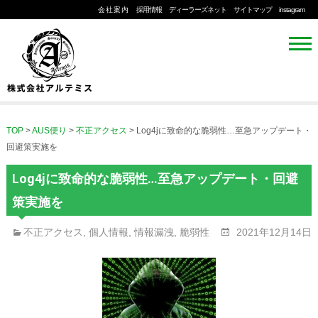
会社案内
採用情報
ディーラーズネット
サイトマップ
instagram
TOP
>
AUS便り
>
不正アクセス
>
Log4jに致命的な脆弱性…至急アップデート・
回避策実施を
Log4jに致命的な脆弱性…至急アップデート・回避
策実施を
不正アクセス
,
個人情報
,
情報漏洩
,
脆弱性
2021年12月14日